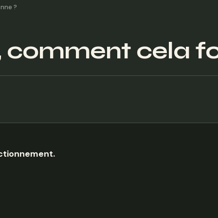
onne ?
, comment cela fo
nctionnement.