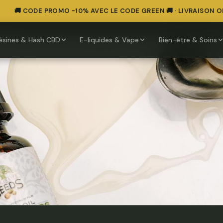
🚚 CODE PROMO -10% AVEC LE CODE GREEN 🚚 · LIVRAISON OFFE
ésines & Hash CBD
E-liquides & Vape
Bien-être & Soins