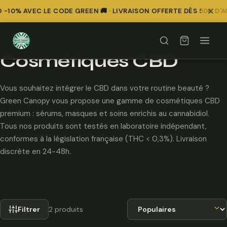
-10% AVEC LE CODE GREEN 🚚 · LIVRAISON OFFERTE DÈS 50€ D'
Comparer
Comparer
Accueil
/
Bien-être & Soins
/
Cosmétiques CBD
Cosmétiques CBD
Vous souhaitez intégrer le CBD dans votre routine beauté ?
Green Canopy vous propose une gamme de cosmétiques CBD
premium : sérums, masques et soins enrichis au cannabidiol.
Tous nos produits sont testés en laboratoire indépendant,
conformes à la législation française (THC < 0,3%). Livraison
discrète en 24-48h.
Trier par
Filtrer
2 produits