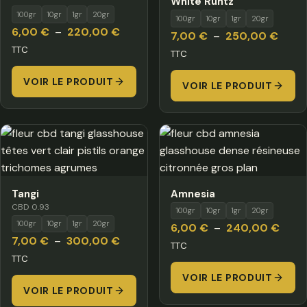
White Runtz
100gr
10gr
1gr
20gr
100gr
10gr
1gr
20gr
Plage
6,00
€
–
220,00
€
Plage
7,00
€
–
250,00
€
de
TTC
de
TTC
prix :
prix :
VOIR LE PRODUIT
6,00 €
VOIR LE PRODUIT
7,00 
à
à
220,00 €
250,
Tangi
Amnesia
CBD 0.93
100gr
10gr
1gr
20gr
100gr
10gr
1gr
20gr
Plage
6,00
€
–
240,00
€
Plage
7,00
€
–
300,00
€
de
TTC
de
TTC
prix :
prix :
VOIR LE PRODUIT
6,00
VOIR LE PRODUIT
7,00 €
à