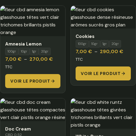
Cookies
Amnesia Lemon
100gr
10gr
1gr
20gr
Plage
7,00
€
–
290,00
€
100gr
10gr
1gr
20gr
Plage
de
7,00
€
–
270,00
€
TTC
de
prix :
TTC
prix :
VOIR LE PRODUIT
7,00 
VOIR LE PRODUIT
7,00 €
à
à
290,
270,00 €
Doc Cream
CBD 0.52