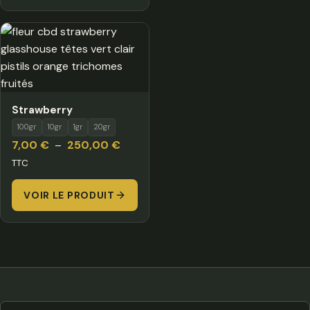
à
240,
300,00 €
Strawberry
100gr
10gr
1gr
20gr
Plage
7,00
€
–
250,00
€
de
TTC
prix :
VOIR LE PRODUIT
7,00 €
à
250,00 €