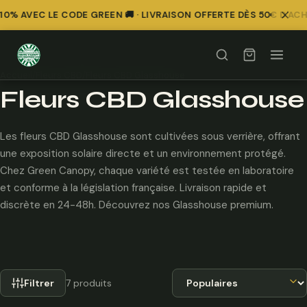
0% AVEC LE CODE GREEN 🚚 · LIVRAISON OFFERTE DÈS 50€ D'ACH
Comparer
Comparer
Comparer
Comparer
Comparer
Comparer
Comparer
Accueil
/
Fleurs CBD
/
Fleurs CBD Glasshouse
Fleurs CBD Glasshouse
Les fleurs CBD Glasshouse sont cultivées sous verrière, offrant
une exposition solaire directe et un environnement protégé.
Chez Green Canopy, chaque variété est testée en laboratoire
et conforme à la législation française. Livraison rapide et
discrète en 24-48h. Découvrez nos Glasshouse premium.
Trier par
Filtrer
7 produits