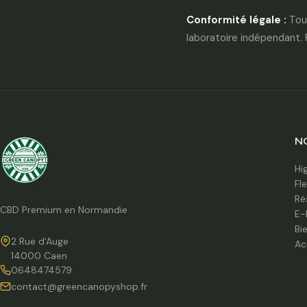
Conformité légale :
Tous
laboratoire indépendant.
N
Hi
Fl
Ré
CBD Premium en Normandie
E-
Bi
2 Rue d'Auge
Ac
14000 Caen
0648474579
contact@greencanopyshop.fr