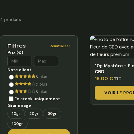
4 produits
Filtres
Réinitialiser
Prix (€)
–
10g Mystère - Fl
Note client
CBD
& plus
18,00
€
TTC
& plus
& plus
VOIR LE PRO
En stock uniquement
Grammage
10gr
20gr
50gr
100gr