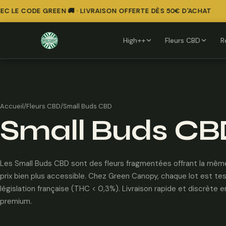
E CODE GREEN 🚚 · LIVRAISON OFFERTE DÈS 50€ D'ACHAT
High++
Fleurs CBD
R
Accueil
/
Fleurs CBD
/
Small Buds CBD
Small Buds CB
Les Small Buds CBD sont des fleurs fragmentées offrant la même 
prix bien plus accessible. Chez Green Canopy, chaque lot est te
législation française (THC < 0,3%). Livraison rapide et discrète
premium.