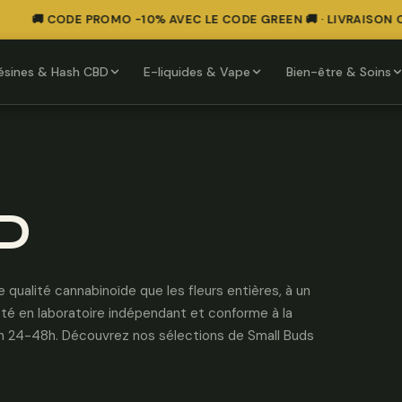
🚚 CODE PROMO -10% AVEC LE CODE GREEN 🚚 · LIVRAISON OFF
ésines & Hash CBD
E-liquides & Vape
Bien-être & Soins
D
qualité cannabinoïde que les fleurs entières, à un
sté en laboratoire indépendant et conforme à la
 en 24-48h. Découvrez nos sélections de Small Buds