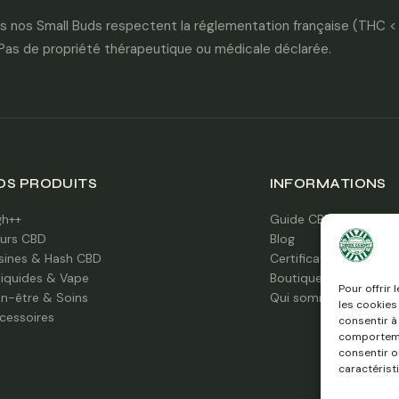
 nos Small Buds respectent la réglementation française (THC <
 Pas de propriété thérapeutique ou médicale déclarée.
OS PRODUITS
INFORMATIONS
gh++
Guide CBD
eurs CBD
Blog
sines & Hash CBD
Certifications labo
liquides & Vape
Boutique à Caen
Pour offrir
en-être & Soins
Qui sommes-nous ?
les cookies
cessoires
consentir à
comportemen
consentir o
caractérist