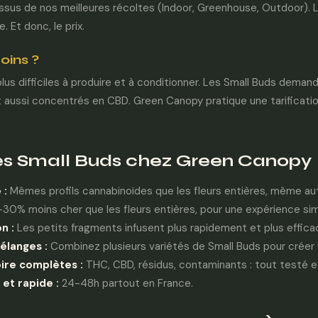
ssus de nos meilleures récoltes (Indoor, Greenhouse, Outdoor). 
le. Et donc, le prix.
oins ?
plus difficiles à produire et à conditionner. Les Small Buds dema
t aussi concentrés en CBD. Green Canopy pratique une tarificati
s Small Buds chez Green Canopy
 :
Mêmes profils cannabinoïdes que les fleurs entières, même aut
30% moins cher que les fleurs entières, pour une expérience simi
n :
Les petits fragments infusent plus rapidement et plus effic
élanges :
Combinez plusieurs variétés de Small Buds pour créer v
ire complètes :
THC, CBD, résidus, contaminants : tout testé et
 et rapide :
24-48h partout en France.