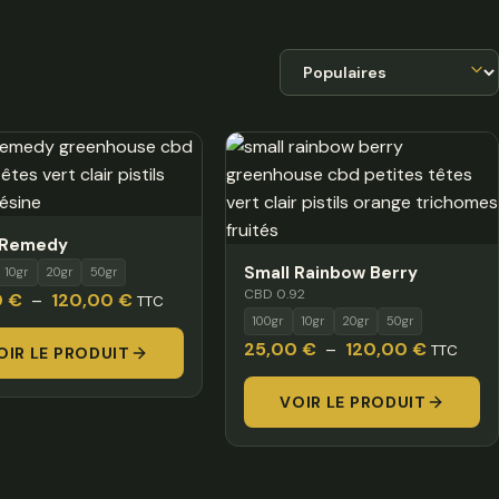
Trier par
 Remedy
Small Rainbow Berry
10gr
20gr
50gr
CBD 0.92
Plage
0
€
–
120,00
€
TTC
100gr
10gr
20gr
50gr
de
Plage
25,00
€
–
120,00
€
TTC
OIR LE PRODUIT
prix :
de
20,00 €
VOIR LE PRODUIT
prix :
à
25,00 €
120,00 €
à
120,00 €