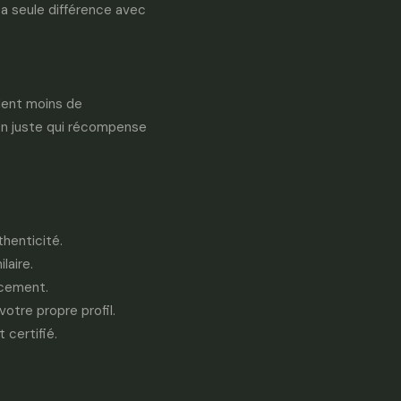
La seule différence avec
ndent moins de
on juste qui récompense
henticité.
laire.
acement.
otre propre profil.
 certifié.