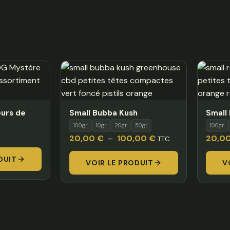
eurs de
Small Bubba Kush
Small
100gr
10gr
20gr
50gr
100gr
Plage
20,00
€
–
100,00
€
20,0
TTC
de
DUIT
VOIR LE PRODUIT
prix :
V
20,00 €
à
100,00 €