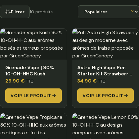
Trier par
Filtrer
10 produits
Grenade Vape | 80%
Astro High Vape Pen
10-OH-HHC Kush
Starter Kit Strawberry
–
29,90
€
34,90
€
TTC
TTC
VOIR LE PRODUIT
VOIR LE PRODUIT