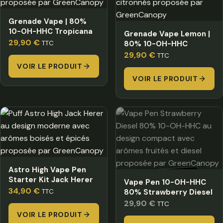
Grenade Vape | 80%
10-OH-HHC Tropicana
Grenade Vape Lemon |
29,90
€
TTC
80% 10-OH-HHC
29,90
€
TTC
VOIR LE PRODUIT
VOIR LE PRODUIT
Astro High Vape Pen
HORS STOCK
Starter Kit Jack Herer
Vape Pen 10-OH-HHC
34,90
€
TTC
80% Strawberry Diesel
29,90
€
TTC
VOIR LE PRODUIT