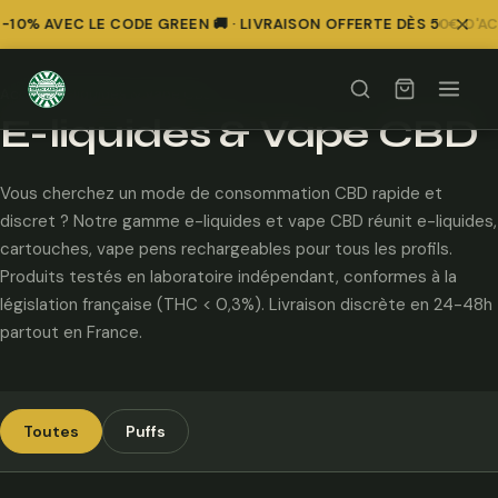
10% AVEC LE CODE GREEN 🚚 · LIVRAISON OFFERTE DÈS 50€ D'A
Comparer
Comparer
Comparer
Comparer
Comparer
Comparer
Comparer
Comparer
Comparer
Comparer
Accueil
/
E-liquides & Vape CBD
E-liquides & Vape CBD
Vous cherchez un mode de consommation CBD rapide et
discret ? Notre gamme e-liquides et vape CBD réunit e-liquides,
cartouches, vape pens rechargeables pour tous les profils.
Produits testés en laboratoire indépendant, conformes à la
législation française (THC < 0,3%). Livraison discrète en 24-48h
partout en France.
Toutes
Puffs