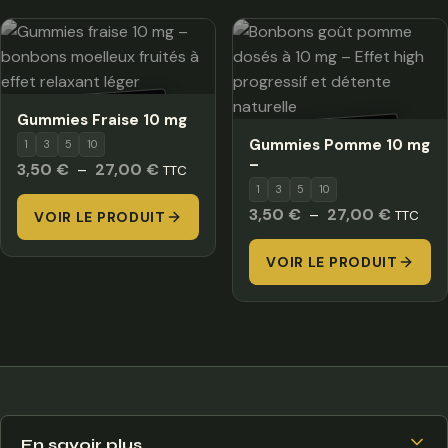
HORS STOCK
Gummies Fraise 10 mg
HORS STOCK
Gummies Pomme 10 mg
1
3
5
10
–
Plage
3,50
€
–
27,00
€
TTC
1
3
5
10
de
Plage
3,50
€
–
27,00
€
TTC
VOIR LE PRODUIT
prix :
de
3,50 €
VOIR LE PRODUIT
prix :
à
3,50 €
27,00 €
à
27,00 
En savoir plus