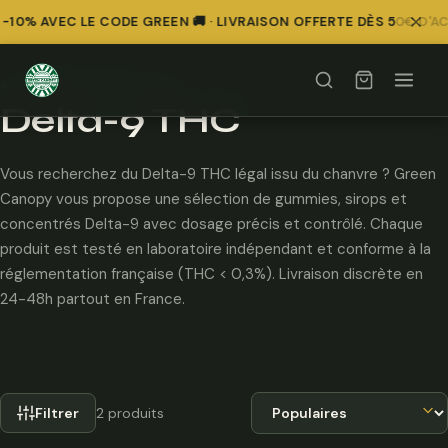
-10% AVEC LE CODE GREEN 🚚 · LIVRAISON OFFERTE DÈS 50€ D'A
Comparer
Comparer
Accueil
/
High++
/
Delta-9 THC
Delta-9 THC
Vous recherchez du Delta-9 THC légal issu du chanvre ? Green
Canopy vous propose une sélection de gummies, sirops et
concentrés Delta-9 avec dosage précis et contrôlé. Chaque
produit est testé en laboratoire indépendant et conforme à la
réglementation française (THC < 0,3%). Livraison discrète en
24-48h partout en France.
Trier par
Filtrer
2 produits