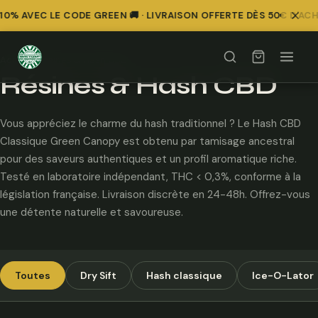
0% AVEC LE CODE GREEN 🚚 · LIVRAISON OFFERTE DÈS 50€ D'ACH
Comparer
Comparer
Comparer
Comparer
Comparer
Comparer
Comparer
Comparer
Comparer
Comparer
Comparer
Comparer
Accueil
/
Résines & Hash CBD
Résines & Hash CBD
Vous appréciez le charme du hash traditionnel ? Le Hash CBD
Classique Green Canopy est obtenu par tamisage ancestral
pour des saveurs authentiques et un profil aromatique riche.
Testé en laboratoire indépendant, THC < 0,3%, conforme à la
législation française. Livraison discrète en 24-48h. Offrez-vous
une détente naturelle et savoureuse.
Toutes
Dry Sift
Hash classique
Ice-O-Lator