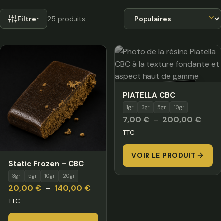
Trier par
Filtrer
25 produits
HORS STOCK
PIATELLA CBC
1gr
3gr
5gr
10gr
Plage
7,00
€
–
200,00
€
de
TTC
prix :
VOIR LE PRODUIT
7,00
Static Frozen – CBC
à
3gr
5gr
10gr
20gr
200,
Plage
20,00
€
–
140,00
€
de
TTC
prix :