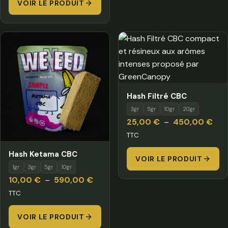
VOIR LE PRODUIT
20,00 €
à
140,00 €
Hash Filtré CBC
3gr
5gr
10gr
20gr
Pla
25,00
€
–
450,00
€
de
TTC
prix 
Hash Ketama CBC
VOIR LE PRODUIT
25,
1gr
3gr
5gr
10gr
à
Plage
10,00
€
–
590,00
€
450
de
TTC
prix :
VOIR LE PRODUIT
10,00 €