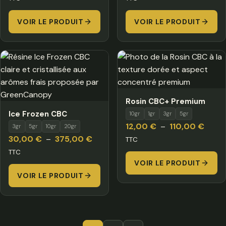
prix :
prix :
VOIR LE PRODUIT
21,00 €
VOIR LE PRODUIT
21,0
à
à
340,00 €
100,
Rosin CBC+ Premium
Ice Frozen CBC
10gr
1gr
3gr
5gr
Plage
12,00
€
–
110,00
€
3gr
5gr
10gr
20gr
Plage
de
30,00
€
–
375,00
€
TTC
de
prix :
TTC
prix :
VOIR LE PRODUIT
12,00
VOIR LE PRODUIT
30,00 €
à
à
110,0
375,00 €