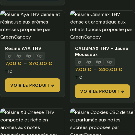
à
590,00 €
Résine AYA THV
CALISMAX THV – Jaune
Mousseux
1gr
3gr
5gr
10gr
1gr
3gr
5gr
10gr
Plage
7,00
€
–
370,00
€
Plage
7,00
€
–
340,00
€
de
TTC
de
TTC
prix :
prix :
VOIR LE PRODUIT
7,00 €
VOIR LE PRODUIT
7,00 
à
à
370,00 €
340,