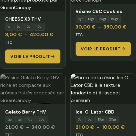
Résine CBC Cookies
CHEESE X3 THV
5gr
10gr
20gr
50gr
Plag
30,00
€
–
350,00
€
1gr
3gr
5gr
10gr
Plage
de
8,00
€
–
420,00
€
TTC
de
prix 
TTC
prix :
VOIR LE PRODUIT
30,
VOIR LE PRODUIT
8,00 €
à
à
350
420,00 €
HORS STOCK
Gelato Berry THV
Ice-O-Lator CBD
3gr
5gr
10gr
20gr
3gr
5gr
10gr
20gr
Plage
Plag
21,00
€
–
340,00
€
21,00
€
–
100,00
€
de
de
TTC
TTC