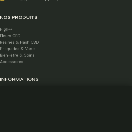
NOS PRODUITS
High++
Fleurs CBD
Résines & Hash CBD
E-liquides & Vape
Bien-être & Soins
Accessoires
INFORMATIONS
Guide CBD
+
+
+
+
0 / 4
Comparer
Blog
Certifications labo
Boutique à Caen
Qui sommes-nous ?