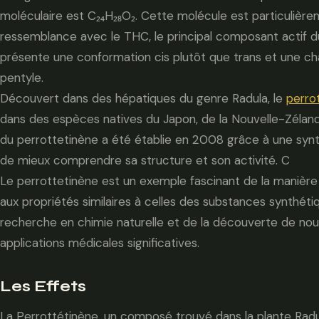
moléculaire est C₂₄H₂₈O₂. Cette molécule est particulière
ressemblance avec le THC, le principal composant actif d
présente une conformation cis plutôt que trans et une cha
pentyle.
Découvert dans des hépatiques du genre Radula, le
perro
dans des espèces natives du Japon, de la Nouvelle-Zéland
du perrottetinène a été établie en 2008 grâce à une synt
de mieux comprendre sa structure et son activité. C
Le perrottetinène est un exemple fascinant de la manièr
aux propriétés similaires à celles des substances synthéti
recherche en chimie naturelle et de la découverte de no
applications médicales significatives.
Les Effets
La Perrottétinène, un composé trouvé dans la plante Radul