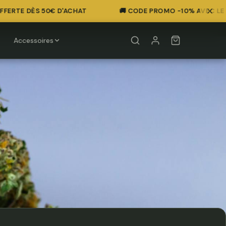
RTE DÈS 50€ D'ACHAT
🚚 CODE PROMO -10% AVEC LE CODE
Accessoires