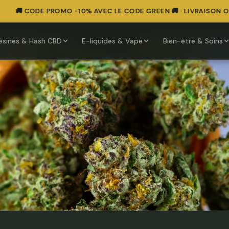
🚚 CODE PROMO -10% AVEC LE CODE GREEN 🚚 · LIVRAISON OFFE
ésines & Hash CBD
E-liquides & Vape
Bien-être & Soins