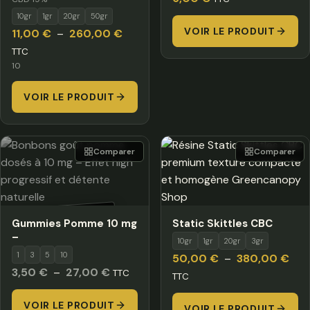
10gr
1gr
20gr
50gr
VOIR LE PRODUIT
Plage
11,00
€
–
260,00
€
de
TTC
10
prix :
11,00 €
VOIR LE PRODUIT
à
260,00 €
Comparer
Comparer
HORS STOCK
Gummies Pomme 10 mg
Static Skittles CBC
–
10gr
1gr
20gr
3gr
1
3
5
10
Pla
50,00
€
–
380,00
€
Plage
3,50
€
–
27,00
€
TTC
de
TTC
de
prix 
VOIR LE PRODUIT
prix :
VOIR LE PRODUIT
50,