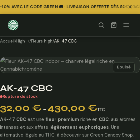
10% AVEC LE CODE GREEN 🚚 · LIVRAISON OFFERTE DÈS 50€ D'AC
Accueil
/
High++
/
Fleurs high
/
AK-47 CBC
Épuisé
AK-47 CBC
Rupture de stock
Plage
32,00
€
430,00
€
–
TTC
de
prix :
AK-47 CBC
est une
fleur premium
riche en
CBC
, aux arômes
32,00 €
intenses et aux effets
légèrement euphoriques
. Une
à
alternative légale au THC, à découvrir sur Green Canopy Shop.