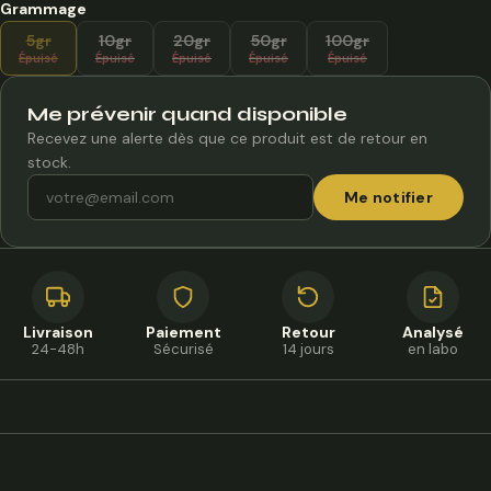
430,00 €
Grammage
5gr
10gr
20gr
50gr
100gr
Épuisé
Épuisé
Épuisé
Épuisé
Épuisé
Me prévenir quand disponible
Recevez une alerte dès que ce produit est de retour en
stock.
Me notifier
Livraison
Paiement
Retour
Analysé
24-48h
Sécurisé
14 jours
en labo