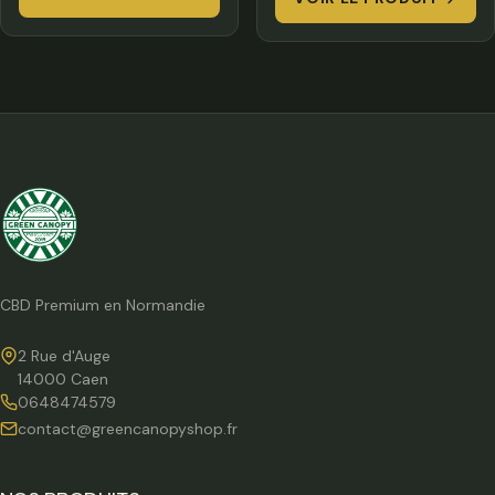
3,50 €
à
à
380
27,00 €
CBD Premium en Normandie
2 Rue d'Auge
14000 Caen
0648474579
contact@greencanopyshop.fr