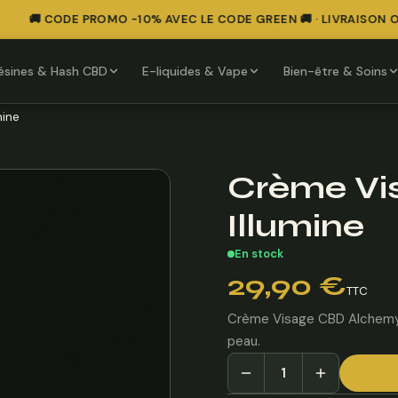
🚚 CODE PROMO -10% AVEC LE CODE GREEN 🚚 · LIVRAISON OFF
ésines & Hash CBD
E-liquides & Vape
Bien-être & Soins
mine
Crème Vi
Illumine
En stock
29,90
€
TTC
Crème Visage CBD Alchemy No
peau.