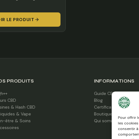
IR LE PRODUIT
OS PRODUITS
INFORMATIONS
gh++
Guide CBD
eurs CBD
Blog
sines & Hash CBD
Certifications labo
liquides & Vape
Boutique à Caen
Pour offrir
en-être & Soins
Qui sommes-nous ?
les cookies
cessoires
consentir à
comportemen