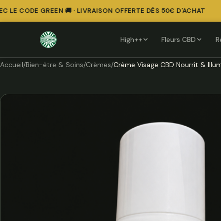
E CODE GREEN 🚚 · LIVRAISON OFFERTE DÈS 50€ D'ACHAT
High++
Fleurs CBD
R
Accueil
/
Bien-être & Soins
/
Crèmes
/
Crème Visage CBD Nourrit & Illu