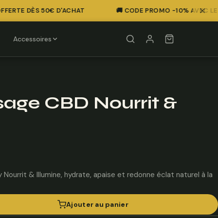
ERTE DÈS 50€ D'ACHAT
🚚 CODE PROMO -10% AVEC LE COD
Accessoires
sage CBD Nourrit &
urrit & Illumine, hydrate, apaise et redonne éclat naturel à la
Ajouter au panier