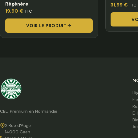
Régénère
31,99
€
TTC
19,90
€
TTC
VO
VOIR LE PRODUIT
N
Hi
Fl
Ré
CBD Premium en Normandie
E-
Bi
2 Rue d'Auge
Ac
14000 Caen