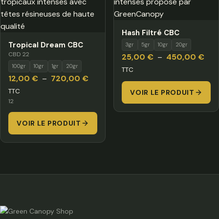
Hash Filtré CBC
Tropical Dream CBC
3gr
5gr
10gr
20gr
CBD 22
Pla
25,00
€
–
450,00
€
100gr
10gr
1gr
20gr
de
TTC
Plage
12,00
€
–
720,00
€
prix 
de
TTC
VOIR LE PRODUIT
25,
12
prix :
à
12,00 €
450
VOIR LE PRODUIT
à
720,00 €