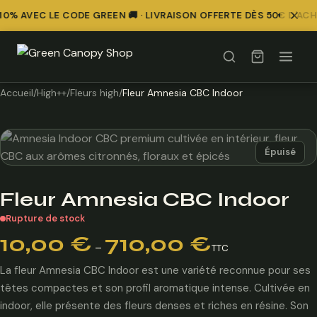
0% AVEC LE CODE GREEN 🚚 · LIVRAISON OFFERTE DÈS 50€ D'ACH
Accueil
/
High++
/
Fleurs high
/
Fleur Amnesia CBC Indoor
Épuisé
Fleur Amnesia CBC Indoor
Rupture de stock
Plage
10,00
€
710,00
€
–
TTC
de
prix :
La fleur Amnesia CBC Indoor est une variété reconnue pour ses
10,00 €
têtes compactes et son profil aromatique intense. Cultivée en
à
indoor, elle présente des fleurs denses et riches en résine. Son