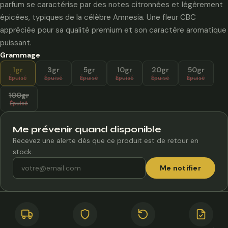
710,00 €
parfum se caractérise par des notes citronnées et légèrement
épicées, typiques de la célèbre Amnesia. Une fleur CBC
appréciée pour sa qualité premium et son caractère aromatique
puissant.
Grammage
1gr
3gr
5gr
10gr
20gr
50gr
Épuisé
Épuisé
Épuisé
Épuisé
Épuisé
Épuisé
100gr
Épuisé
Me prévenir quand disponible
Recevez une alerte dès que ce produit est de retour en
stock.
Me notifier