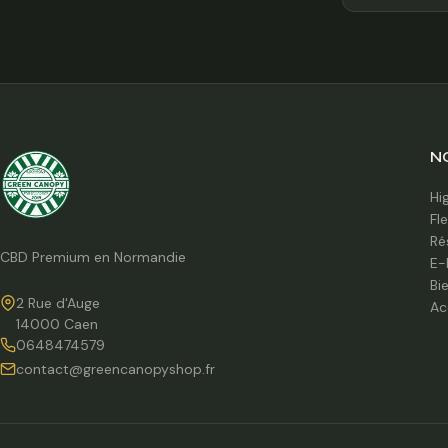
N
Hi
Fl
Ré
CBD Premium en Normandie
E-
Bi
2 Rue d'Auge
Ac
14000 Caen
0648474579
contact@greencanopyshop.fr