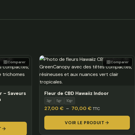
Comparer
Comparer
r – Saveurs
Fleur de CBD Hawaiiz Indoor
m
3gr
5gr
10gr
Plage
27,00
€
–
70,00
€
TTC
de
VOIR LE PRODUIT
prix :
T
27,00 €