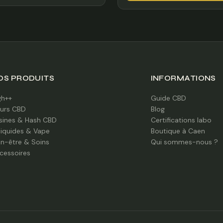
à
8,00 
720,00 €
à
60,00
OS PRODUITS
INFORMATIONS
gh++
Guide CBD
eurs CBD
Blog
sines & Hash CBD
Certifications labo
liquides & Vape
Boutique à Caen
en-être & Soins
Qui sommes-nous ?
cessoires