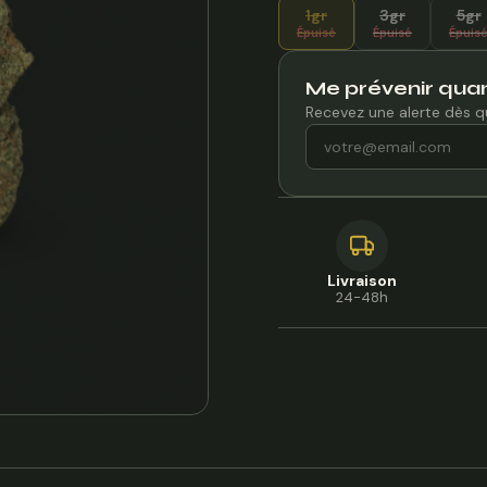
1gr
3gr
5gr
Épuisé
Épuisé
Épuis
Me prévenir quan
Recevez une alerte dès q
Livraison
24-48h