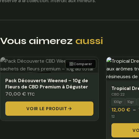
réservé à la collection. Interdit aux mineurs.
Vous aimerez
aussi
Comparer
HORS STOCK
Pack Découverte Weened – 10g de
Fleurs de CBD Premium à Déguster
Tropical D
70,00
€
TTC
CBD 22
100gr
10gr
VOIR LE PRODUIT
12,00
€
–
12
VO