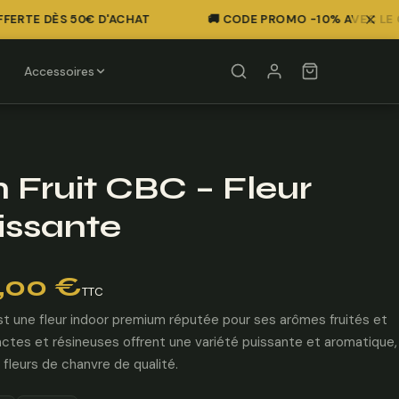
ERTE DÈS 50€ D'ACHAT
🚚 CODE PROMO -10% AVEC LE COD
Accessoires
 Fruit CBC – Fleur
issante
,00
€
TTC
t une fleur indoor premium réputée pour ses arômes fruités et
ctes et résineuses offrent une variété puissante et aromatique,
 fleurs de chanvre de qualité.