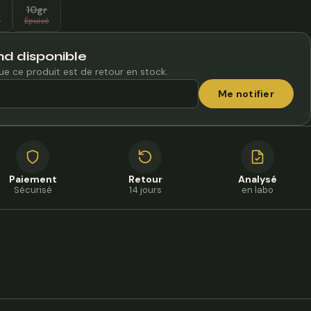
10gr
é
Épuisé
d disponible
ue ce produit est de retour en stock.
Me notifier
Paiement
Retour
Analysé
Sécurisé
14 jours
en labo