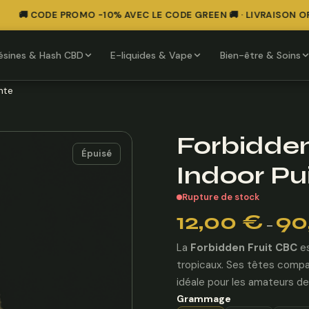
🚚 CODE PROMO -10% AVEC LE CODE GREEN 🚚 · LIVRAISON OFF
ésines & Hash CBD
E-liquides & Vape
Bien-être & Soins
nte
Forbidden
Épuisé
Indoor Pu
Rupture de stock
Plage
12,00
€
90
–
de
prix :
La
Forbidden Fruit CBC
es
12,00 €
tropicaux. Ses têtes compa
à
idéale pour les amateurs de
90,00 €
Grammage