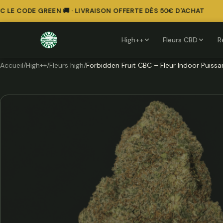
E CODE GREEN 🚚 · LIVRAISON OFFERTE DÈS 50€ D'ACHAT
High++
Fleurs CBD
R
Accueil
/
High++
/
Fleurs high
/
Forbidden Fruit CBC – Fleur Indoor Puissa