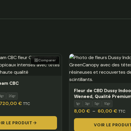
Comparer
ream CBC
Fleur de CBD Dussy Indoo
Weneed, Qualité Premiu
1gr
20gr
Plage
720,00
€
TTC
1gr
3gr
5gr
10gr
de
Plage
8,00
€
–
60,00
€
TTC
prix :
de
IR LE PRODUIT
12,00 €
VOIR LE PRODUI
prix :