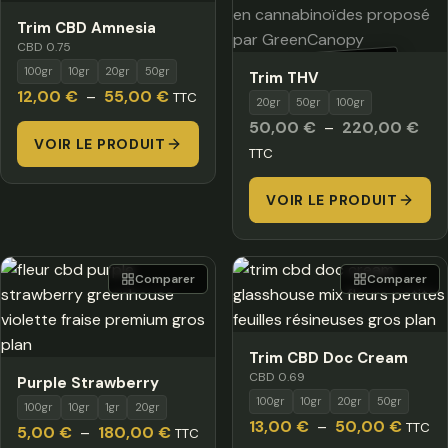
Trim CBD Amnesia
CBD 0.75
HORS STOCK
100gr
10gr
20gr
50gr
Trim THV
Plage
12,00
€
–
55,00
€
TTC
20gr
50gr
100gr
de
Pla
50,00
€
–
220,00
€
VOIR LE PRODUIT
prix :
de
TTC
12,00 €
prix 
à
VOIR LE PRODUIT
50,
55,00 €
à
220
Comparer
Comparer
Trim CBD Doc Cream
CBD 0.69
Purple Strawberry
100gr
10gr
20gr
50gr
100gr
10gr
1gr
20gr
Plage
13,00
€
–
50,00
€
TTC
Plage
5,00
€
–
180,00
€
TTC