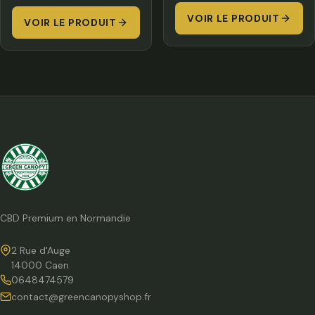
de
de
VOIR LE PRODUIT
prix :
VOIR LE PRODUIT
prix :
13,00
5,00 €
à
à
50,00
180,00 €
CBD Premium en Normandie
2 Rue d'Auge
14000 Caen
0648474579
contact@greencanopyshop.fr