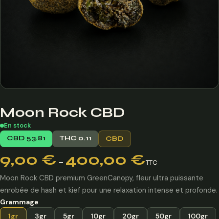
Moon Rock CBD
En stock
CBD 53.81
THC 0.11
CBD
Plage
9,00
€
400,00
€
–
TTC
de
prix :
Moon Rock CBD premium GreenCanopy, fleur ultra puissante
9,00 €
enrobée de hash et kief pour une relaxation intense et profonde.
à
Grammage
400,00 €
1gr
3gr
5gr
10gr
20gr
50gr
100gr