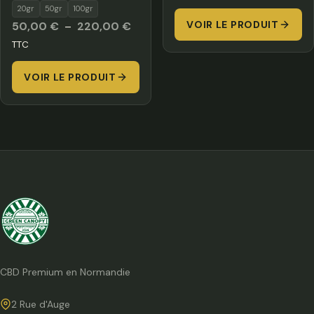
de
20gr
50gr
100gr
Plage
VOIR LE PRODUIT
prix :
50,00
€
–
220,00
€
de
3,50 €
TTC
prix :
à
VOIR LE PRODUIT
50,00 €
27,00 
à
220,00 €
CBD Premium en Normandie
2 Rue d'Auge