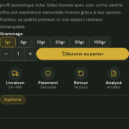
à
profil aromatique riche. Sélectionnée avec soin, cette variété
550,00 €
offre une expérience sensorielle intense grâce à ses saveurs
fruitées, sa qualité premium et son aspect résineux
remarquable.
Grammage
1gr
5gr
10gr
20gr
50gr
100gr
Ajouter au panier
Livraison
Paiement
Retour
Analysé
24-48h
Sécurisé
14 jours
en labo
Euphorie