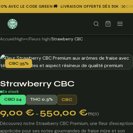
% AVEC LE CODE GREEN 🚚 · LIVRAISON OFFERTE DÈS 50€ D'ACH
Accueil
/
High++
/
Fleurs high
/
Strawberry CBC
CBC 35%
Strawberry CBC
En stock
CBD 24
THC 0.3%
CBC
Plage
9,00
€
550,00
€
–
10
TTC
de
prix :
Découvrez notre Strawberry CBC Premium, une fleur d'exception
9,00 €
appréciée pour ses notes gourmandes de fraise mûre et son