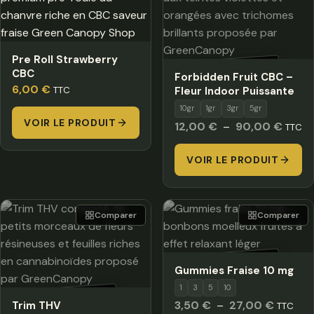
Pre Roll Strawberry
HORS STOCK
CBC
Forbidden Fruit CBC –
6,00
€
TTC
Fleur Indoor Puissante
10gr
1gr
3gr
5gr
VOIR LE PRODUIT
Plage
12,00
€
–
90,00
€
TTC
de
VOIR LE PRODUIT
prix :
12,00
à
90,00
Comparer
Comparer
HORS STOCK
Gummies Fraise 10 mg
1
3
5
10
HORS STOCK
Plage
3,50
€
–
27,00
€
Trim THV
TTC