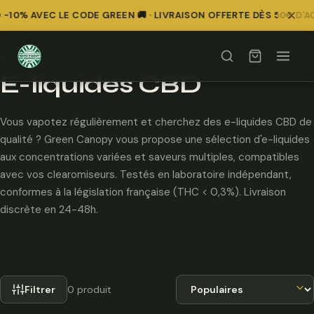
-10% AVEC LE CODE GREEN 🚚 · LIVRAISON OFFERTE DÈS 50€ D'A
Accueil
/
E-liquides & Vape
/
E-liquides CBD
E-liquides CBD
Vous vapotez régulièrement et cherchez des e-liquides CBD de
qualité ? Green Canopy vous propose une sélection d'e-liquides
aux concentrations variées et saveurs multiples, compatibles
avec vos clearomiseurs. Testés en laboratoire indépendant,
conformes à la législation française (THC < 0,3%). Livraison
discrète en 24-48h.
Trier par
Filtrer
0 produit