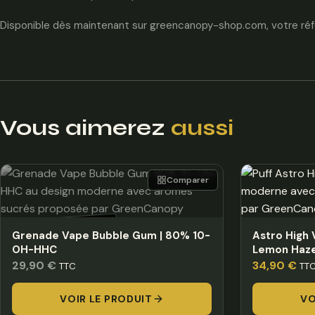
Disponible dès maintenant sur greencanopy-shop.com, votre ré
Vous aimerez
aussi
Comparer
HORS STOCK
Grenade Vape Bubble Gum | 80% 10-
Astro High 
OH-HHC
Lemon Haz
29,90
€
34,90
€
TTC
TT
VOIR LE PRODUIT
VO