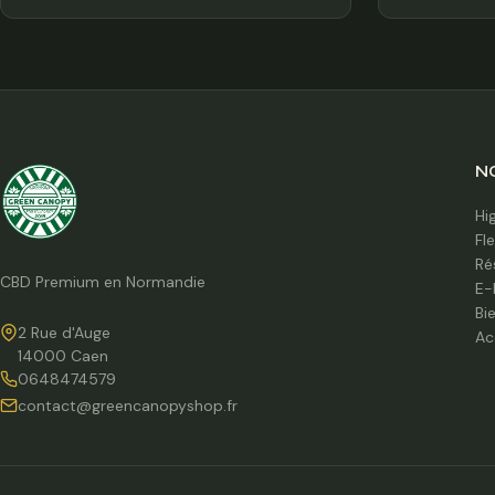
N
Hi
Fl
Ré
CBD Premium en Normandie
E-
Bi
2 Rue d'Auge
Ac
14000 Caen
0648474579
contact@greencanopyshop.fr