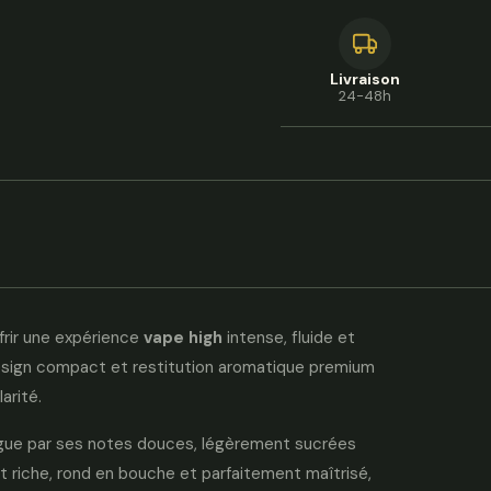
Livraison
24-48h
frir une expérience
vape high
intense, fluide et
design compact et restitution aromatique premium
arité.
ingue par ses notes douces, légèrement sucrées
 riche, rond en bouche et parfaitement maîtrisé,