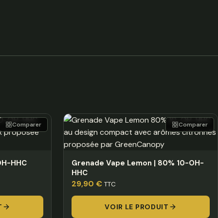
Comparer
Comparer
-OH-HHC
Grenade Vape Lemon | 80% 10-OH-
HHC
29,90
€
TTC
T
VOIR LE PRODUIT