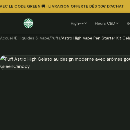
 LE CODE GREEN 🚚 · LIVRAISON OFFERTE DÈS 50€ D'ACHAT
High++
Fleurs CBD
R
Accueil
/
E-liquides & Vape
/
Puffs
/
Astro High Vape Pen Starter Kit Gel