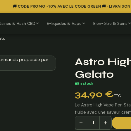
🚚 CODE PROMO -10% AVEC LE CODE GREEN 🚚 · LIVRAISON O
ésines & Hash CBD
E-liquides & Vape
Bien-être & Soins
ato
Astro Hig
Gelato
En stock
34,90
€
TTC
Le Astro High Vape Pen Star
fluide avec une saveur cr