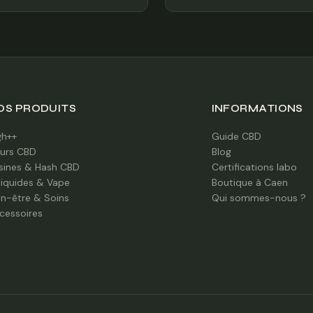
OS PRODUITS
INFORMATIONS
gh++
Guide CBD
eurs CBD
Blog
sines & Hash CBD
Certifications labo
liquides & Vape
Boutique à Caen
en-être & Soins
Qui sommes-nous ?
cessoires