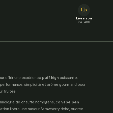
Livraison
24-48h
ur offrir une expérience
puff high
puissante,
e performance, simplicité et arôme gourmand pour
r fruitée.
echnologie de chauffe homogène, ce
vape pen
lation libère une saveur Strawberry riche, sucrée