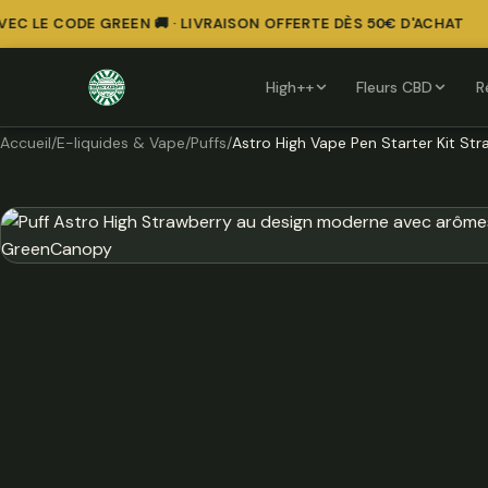
 LE CODE GREEN 🚚 · LIVRAISON OFFERTE DÈS 50€ D'ACHAT
High++
Fleurs CBD
R
Accueil
/
E-liquides & Vape
/
Puffs
/
Astro High Vape Pen Starter Kit St