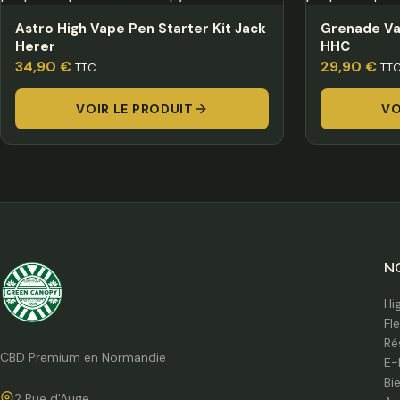
Astro High Vape Pen Starter Kit Jack
Grenade Va
Herer
HHC
34,90
€
29,90
€
TTC
TT
VOIR LE PRODUIT
VO
N
Hi
Fl
Ré
CBD Premium en Normandie
E-
Bi
2 Rue d'Auge