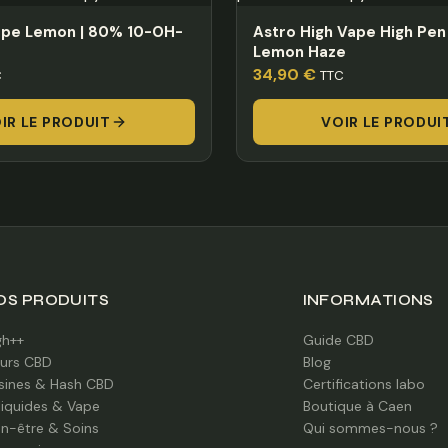
pe Lemon | 80% 10-OH-
Astro High Vape High Pen 
Lemon Haze
34,90
€
C
TTC
IR LE PRODUIT
VOIR LE PRODUI
OS PRODUITS
INFORMATIONS
gh++
Guide CBD
eurs CBD
Blog
sines & Hash CBD
Certifications labo
liquides & Vape
Boutique à Caen
en-être & Soins
Qui sommes-nous ?