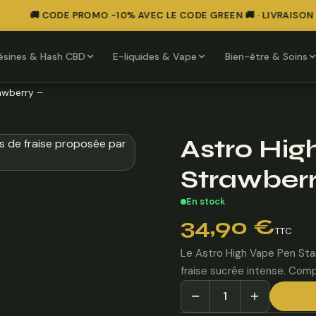
🚚 CODE PROMO -10% AVEC LE CODE GREEN 🚚 · LIVRAISON O
ésines & Hash CBD
E-liquides & Vape
Bien-être & Soins
rawberry –
Astro Hig
Strawberr
En stock
34,90
€
TTC
Le Astro High Vape Pen Star
fraise sucrée intense. Compa