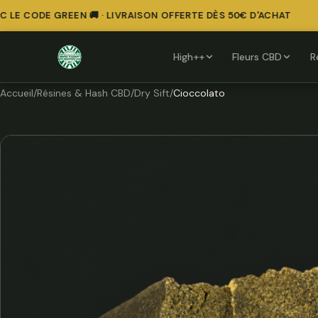
E CODE GREEN 🚚 · LIVRAISON OFFERTE DÈS 50€ D'ACHAT
High++
Fleurs CBD
R
Accueil
/
Résines & Hash CBD
/
Dry Sift
/
Cioccolato