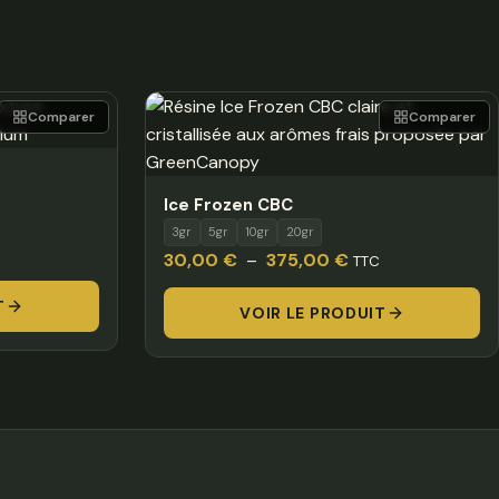
Comparer
Comparer
Ice Frozen CBC
3gr
5gr
10gr
20gr
Plage
30,00
€
–
375,00
€
TTC
de
T
VOIR LE PRODUIT
prix :
 €
30,00 €
à
00 €
375,00 €