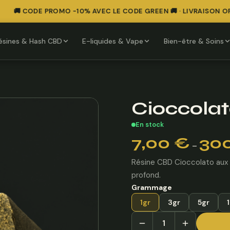
🚚 CODE PROMO -10% AVEC LE CODE GREEN 🚚 · LIVRAISON OFF
ésines & Hash CBD
E-liquides & Vape
Bien-être & Soins
Cioccola
En stock
Plage
7,00
€
30
–
de
prix :
Résine CBD Cioccolato aux 
7,00 €
profond.
à
Grammage
300,00 €
1gr
3gr
5gr