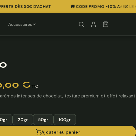
ERTE DÈS 50€ D'ACHAT
🚚 CODE PROMO -10% AVEC LE COD
Accessoires
to
0,00
€
TTC
arômes intenses de chocolat, texture premium et effet relaxant
10gr
20gr
50gr
100gr
Ajouter au panier