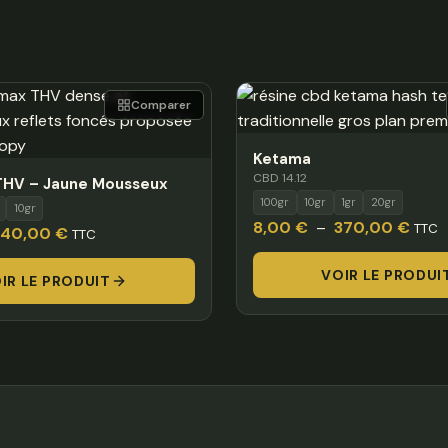
Comparer
Ketama
CBD 14.12
HV – Jaune Mousseux
100gr
10gr
1gr
20gr
10gr
Plage
8,00
€
–
370,00
€
TTC
Plage
340,00
€
TTC
de
de
VOIR LE PRODUI
prix :
IR LE PRODUIT
prix :
8,00
7,00 €
à
à
370,
340,00 €