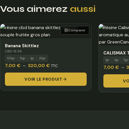
Vous aimerez
aussi
Comparer
Banana Skittlez
CBD 16.58
CALISMAX T
100gr
10gr
1gr
20gr
1gr
3gr
5gr
Plage
7,00
€
–
320,00
€
TTC
7,00
€
–
de
VOIR LE PRODUIT
prix :
VO
7,00 €
à
320,00 €