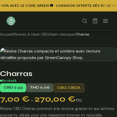
10% AVEC LE CODE GREEN 🚚 · LIVRAISON OFFERTE DÈS 50€ D'AC
Accueil
/
Résines & Hash CBD
/
Hash classique
/
Charras
Charras
En stock
CBD 2.43
THC 0.06
CBD, CBDA
Plage
7,00
€
270,00
€
–
TTC
de
prix :
Résine CBD Charras premium à la texture grasse et aux arômes
7,00 €
puissants, idéale pour une relaxation intense et naturelle.