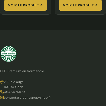
VOIR LE PRODUIT
8,00 €
VOIR LE PRODUIT
7,00 
à
à
350,00 €
300,
CBD Premium en Normandie
2 Rue d'Auge
14000 Caen
0648474579
contact@greencanopyshop.fr