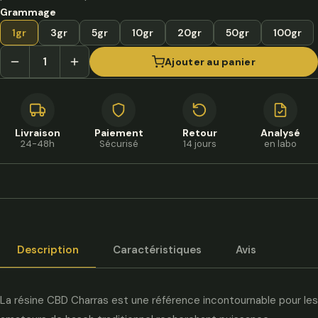
à
Grammage
270,00 €
1gr
3gr
5gr
10gr
20gr
50gr
100gr
Ajouter au panier
Livraison
Paiement
Retour
Analysé
24-48h
Sécurisé
14 jours
en labo
Description
Caractéristiques
Avis
La résine CBD Charras est une référence incontournable pour les