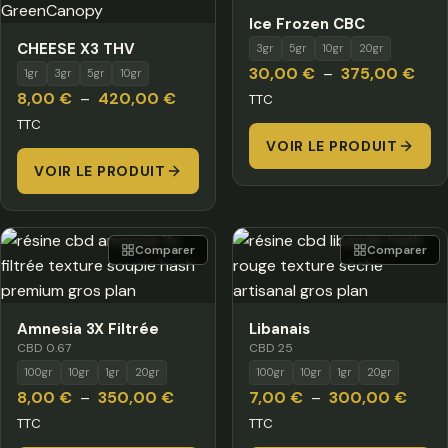
Ice Frozen CBC
CHEESE X3 THV
3gr
5gr
10gr
20gr
Plag
30,00
€
–
375,00
€
1gr
3gr
5gr
10gr
Plage
de
8,00
€
–
420,00
€
TTC
de
prix :
TTC
prix :
VOIR LE PRODUIT
30,
VOIR LE PRODUIT
8,00 €
à
à
375
420,00 €
Comparer
Comparer
Amnesia 3X Filtrée
Libanais
CBD 0.67
CBD 25
100gr
10gr
1gr
20gr
100gr
10gr
1gr
20gr
Plage
Plage
8,00
€
–
350,00
€
7,00
€
–
300,00
€
de
de
TTC
TTC
prix :
prix :