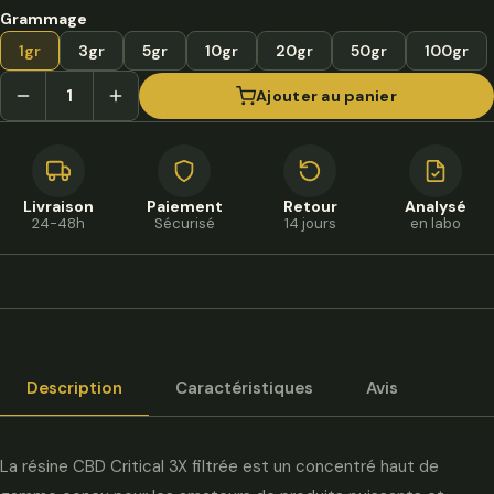
à
Grammage
350,00 €
1gr
3gr
5gr
10gr
20gr
50gr
100gr
Ajouter au panier
Livraison
Paiement
Retour
Analysé
24-48h
Sécurisé
14 jours
en labo
Description
Caractéristiques
Avis
La résine CBD Critical 3X filtrée est un concentré haut de