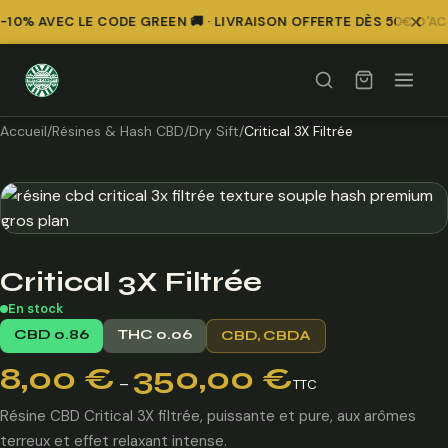
10% AVEC LE CODE GREEN 🚚 · LIVRAISON OFFERTE DÈS 50€ D'AC
Accueil
/
Résines & Hash CBD
/
Dry Sift
/
Critical 3X Filtrée
Critical 3X Filtrée
En stock
CBD 0.86
THC 0.06
CBD, CBDA
Plage
8,00
€
350,00
€
–
TTC
de
prix :
Résine CBD Critical 3X filtrée, puissante et pure, aux arômes
8,00 €
terreux et effet relaxant intense.