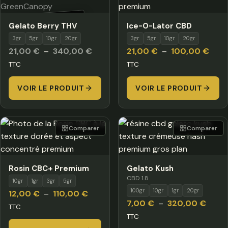
HORS STOCK
Gelato Berry THV
Ice-O-Lator CBD
3gr
5gr
10gr
20gr
3gr
5gr
10gr
20gr
Plage
Plag
21,00
€
–
340,00
€
21,00
€
–
100,00
€
de
de
TTC
TTC
prix :
prix :
VOIR LE PRODUIT
21,00 €
VOIR LE PRODUIT
21,0
à
à
340,00 €
100,
Comparer
Comparer
Rosin CBC+ Premium
Gelato Kush
CBD 1.8
10gr
1gr
3gr
5gr
100gr
10gr
1gr
20gr
Plage
12,00
€
–
110,00
€
Plage
7,00
€
–
320,00
€
de
TTC
de
TTC
prix :