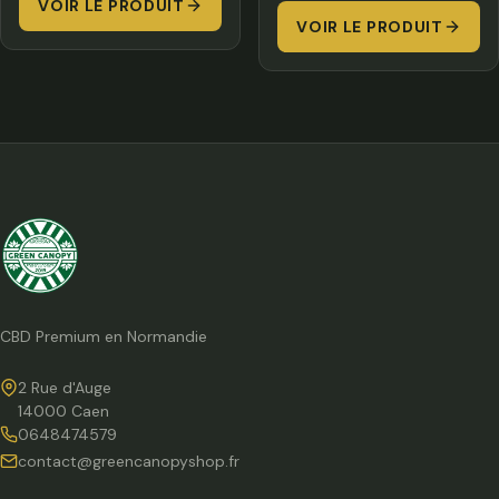
prix :
VOIR LE PRODUIT
12,00 €
VOIR LE PRODUIT
7,00 
à
à
110,00 €
320,0
CBD Premium en Normandie
2 Rue d'Auge
14000 Caen
0648474579
contact@greencanopyshop.fr