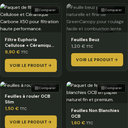
Comparer
Comparer
HORS STOCK
Filtre Euphoria
Feuilles Beuz
Cellulose + Céramique
1,20
€
TTC
Carbone X50
9,90
€
TTC
VOIR LE PRODUIT
VOIR LE PRODUIT
Comparer
Comparer
Feuilles à rouler OCB
Slim
1,50
€
TTC
Feuilles Non Blanchies
OCB
VOIR LE PRODUIT
1,60
€
TTC