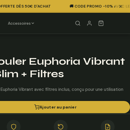
FERTE DÈS 50€ D'ACHAT
🚚 CODE PROMO -10% AVEC LE CO
Accessoires
rouler Euphoria Vibrant
lim + Filtres
 Euphoria Vibrant avec filtres inclus, conçu pour une utilisation
Ajouter au panier