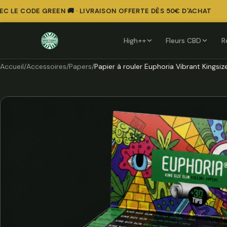
LE CODE GREEN 🚚 · LIVRAISON OFFERTE DÈS 50€ D'ACHAT
High++
Fleurs CBD
R
Accueil
/
Accessoires
/
Papers
/
Papier à rouler Euphoria Vibrant Kingsize