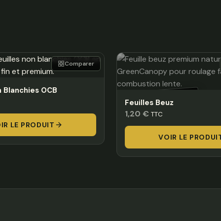
Comparer
n Blanchies OCB
HORS STOCK
Feuilles Beuz
1,20
€
TTC
IR LE PRODUIT
VOIR LE PRODUI