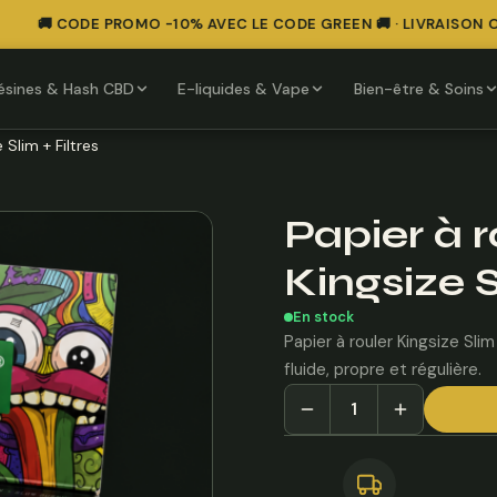
🚚 CODE PROMO -10% AVEC LE CODE GREEN 🚚 · LIVRAISON OF
ésines & Hash CBD
E-liquides & Vape
Bien-être & Soins
 Slim + Filtres
Papier à 
Kingsize S
En stock
Papier à rouler Kingsize Slim
fluide, propre et régulière.