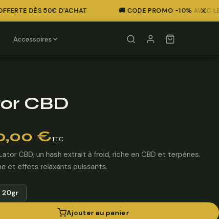
FERTE DÈS 50€ D'ACHAT
🚚 CODE PROMO -10% AVEC LE C
Accessoires
tor CBD
0,00
€
TTC
ator CBD, un hash extrait à froid, riche en CBD et terpènes.
ne et effets relaxants puissants.
20gr
Ajouter au panier