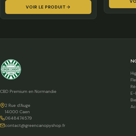
VO
VOIR LE PRODUIT
prix :
8,00 €
à
350,00 €
N
Hi
Fl
Ré
CBD Premium en Normandie
E-
Bi
2 Rue d'Auge
Ac
14000 Caen
0648474579
contact@greencanopyshop.fr