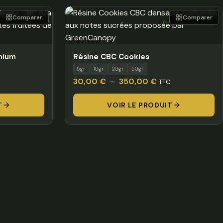
Comparer
Comparer
mium
Résine CBC Cookies
5gr
10gr
20gr
50gr
e
Plage
30,00
€
–
350,00
€
TTC
de
T
:
VOIR LE PRODUIT
prix :
00 €
30,00 €
à
,00 €
350,00 €