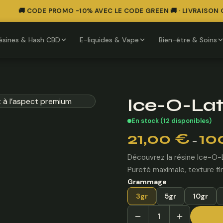
🚚 CODE PROMO -10% AVEC LE CODE GREEN 🚚 · LIVRAISON OF
ésines & Hash CBD
E-liquides & Vape
Bien-être & Soins
Ice-O-La
En stock (12 disponibles)
Plage
21,00
€
10
–
de
prix :
Découvrez la résine Ice-O-L
21,00 €
Pureté maximale, texture fi
à
Grammage
100,00 €
3gr
5gr
10gr