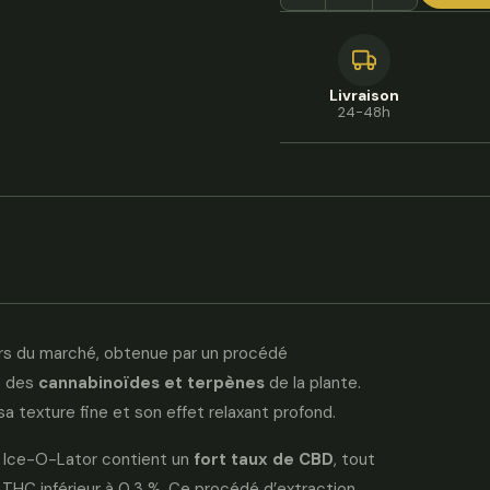
Livraison
24-48h
urs du marché, obtenue par un procédé
té des
cannabinoïdes et terpènes
de la plante.
 sa texture fine et son effet relaxant profond.
ne Ice-O-Lator contient un
fort taux de CBD
, tout
 THC inférieur à 0,3 %. Ce procédé d’extraction