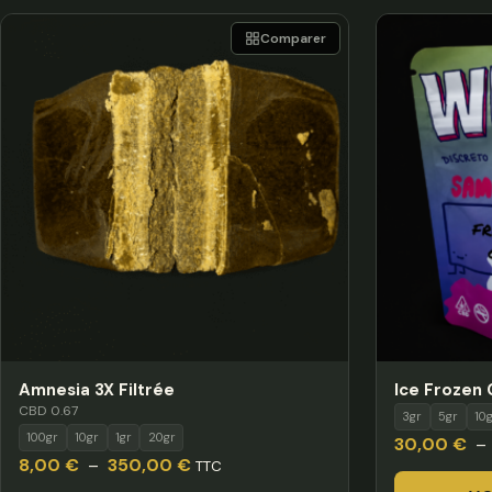
Comparer
Amnesia 3X Filtrée
Ice Frozen
CBD 0.67
3gr
5gr
10
100gr
10gr
1gr
20gr
30,00
€
–
Plage
8,00
€
–
350,00
€
TTC
de