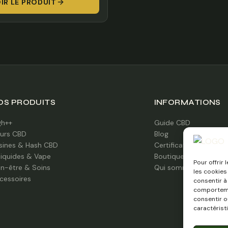
IR LE PRODUIT
prix :
30,00 €
à
375,00 €
OS PRODUITS
INFORMATIONS
gh++
Guide CBD
eurs CBD
Blog
sines & Hash CBD
Certifications labo
liquides & Vape
Boutique à Caen
Pour offrir
en-être & Soins
Qui sommes-nous ?
les cookies
cessoires
consentir à
comportemen
consentir o
caractérist