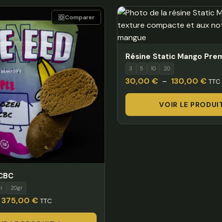
Comparer
Résine Static Mango Pre
3
5
10
20
Plag
30,00
€
–
130,00
€
TTC
de
VOIR LE PRODUI
prix 
30,
à
130
 CBC
gr
20gr
Plage
375,00
€
TTC
de