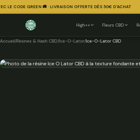
 LE CODE GREEN 🚚 · LIVRAISON OFFERTE DÈS 50€ D'ACHAT
High++
Fleurs CBD
R
Accueil
/
Résines & Hash CBD
/
Ice-O-Lator
/
Ice-O-Lator CBD