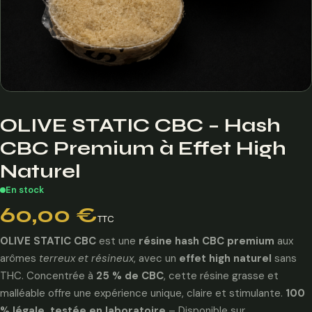
OLIVE STATIC CBC – Hash
CBC Premium à Effet High
Naturel
En stock
60,00
€
TTC
OLIVE STATIC CBC
est une
résine hash CBC premium
aux
arômes
terreux et résineux
, avec un
effet high naturel
sans
THC. Concentrée à
25 % de CBC
, cette résine grasse et
malléable offre une expérience unique, claire et stimulante.
100
% légale, testée en laboratoire
– Disponible sur