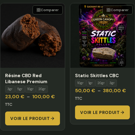
Comparer
Comparer
Résine CBD Red
Static Skittles CBC
Libanese Premium
10gr
1gr
20gr
3gr
3gr
5gr
10gr
20gr
Pla
50,00
€
–
380,00
€
Plage
23,00
€
–
100,00
€
de
TTC
de
TTC
prix 
prix :
VOIR LE PRODUIT
50,
VOIR LE PRODUIT
23,00 €
à
à
380
100,00 €