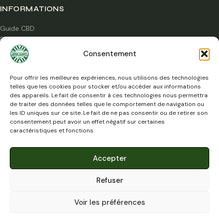
INFORMATIONS
Guide CBD
Blog
Certifications labo
Consentement
Boutique à Caen
Qui sommes-nous ?
Pour offrir les meilleures expériences, nous utilisons des technologies
telles que les cookies pour stocker et/ou accéder aux informations
des appareils. Le fait de consentir à ces technologies nous permettra
SERVICE CLIENT
de traiter des données telles que le comportement de navigation ou
les ID uniques sur ce site. Le fait de ne pas consentir ou de retirer son
Mon compte
consentement peut avoir un effet négatif sur certaines
Livraison
caractéristiques et fonctions.
Contact
CGV
Accepter
Mentions légales
Refuser
Voir les préférences
Mentions légales
Confidentialité
CGV
·
·
© 2026 Green Canopy Shop — Tous droits réservés
18+