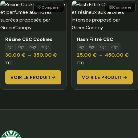
Comparer
Comparer
Résine CBC Cookies
Hash Filtré CBC
5gr
10gr
20gr
50gr
3gr
5gr
10gr
20gr
Plage
Pla
30,00
€
–
350,00
€
25,00
€
–
450,00
€
de
de
TTC
TTC
prix :
prix 
VOIR LE PRODUIT
30,00 €
VOIR LE PRODUIT
25,
à
à
350,00 €
450