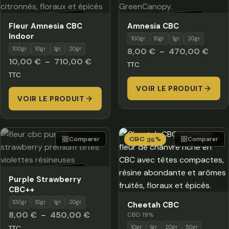
HORS STOCK
HORS STOCK
Fleur Amnesia CBC
Amnesia CBC
Indoor
100gr
10gr
1gr
20gr
100gr
10gr
1gr
20gr
Plage
8,00
€
–
470,00
€
Plage
10,00
€
–
710,00
€
de
TTC
de
TTC
prix :
prix :
VOIR LE PRODUIT
8,00
VOIR LE PRODUIT
10,00 €
à
à
470,
710,00 €
Comparer
Comparer
CBC 35%
HORS STOCK
Purple Strawberry
CBC++
100gr
10gr
1gr
20gr
Cheetah CBC
Plage
8,00
€
–
450,00
€
CBD 19%
de
10gr
1gr
20gr
50gr
TTC