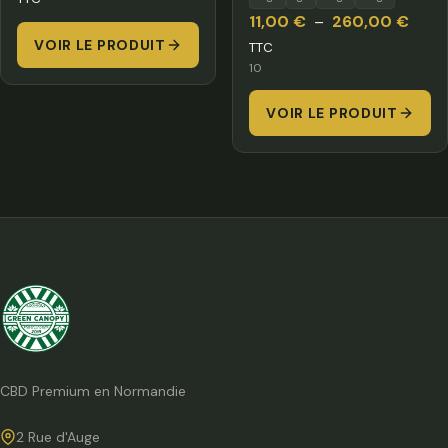
Plage
prix :
11,00
€
–
260,00
€
de
VOIR LE PRODUIT
8,00 €
TTC
10
prix :
à
11,00
450,00 €
VOIR LE PRODUIT
à
260,
CBD Premium en Normandie
2 Rue d'Auge