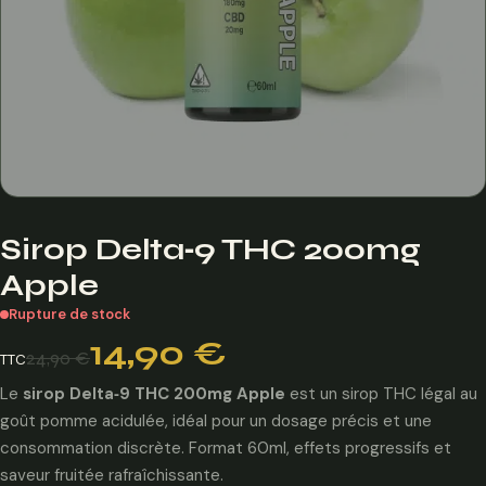
Sirop Delta‑9 THC 200mg
Apple
Rupture de stock
Le
Le
14,90
€
24,90
€
TTC
prix
prix
initial
actuel
Le
sirop Delta‑9 THC 200mg Apple
est un sirop THC légal au
était :
est :
goût pomme acidulée, idéal pour un dosage précis et une
24,90 €.
14,90 €.
consommation discrète. Format 60ml, effets progressifs et
saveur fruitée rafraîchissante.