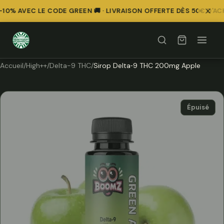
0% AVEC LE CODE GREEN 🚚 · LIVRAISON OFFERTE DÈS 50€ D'AC
Accueil
/
High++
/
Delta-9 THC
/
Sirop Delta‑9 THC 200mg Apple
Épuisé