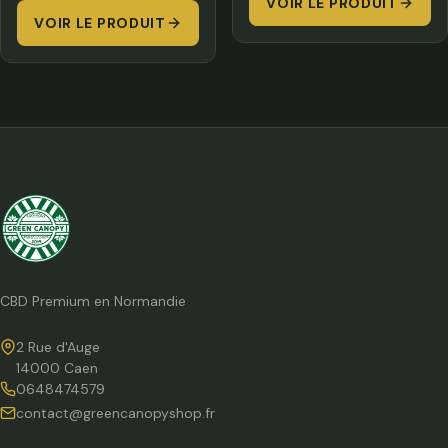
VOIR LE PRODUIT
25,
VOIR LE PRODUIT
prix :
à
12,00 €
450
à
90,00 €
CBD Premium en Normandie
2 Rue d'Auge
14000 Caen
0648474579
contact@greencanopyshop.fr