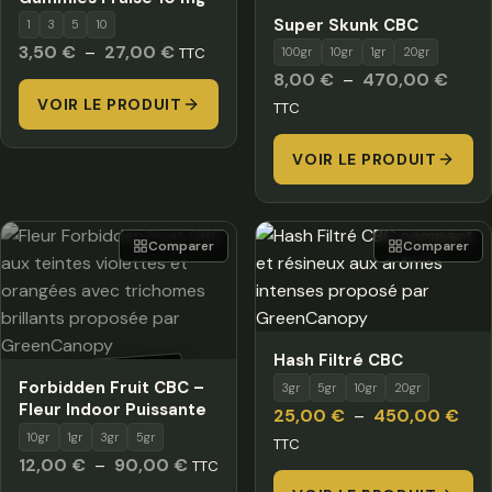
HORS STOCK
Super Skunk CBC
1
3
5
10
Plage
3,50
€
–
27,00
€
100gr
10gr
1gr
20gr
TTC
de
Plage
8,00
€
–
470,00
€
VOIR LE PRODUIT
prix :
de
TTC
3,50 €
prix :
à
VOIR LE PRODUIT
8,00
27,00 €
à
470,
Comparer
Comparer
Hash Filtré CBC
HORS STOCK
Forbidden Fruit CBC –
3gr
5gr
10gr
20gr
Fleur Indoor Puissante
Pla
25,00
€
–
450,00
€
10gr
1gr
3gr
5gr
de
TTC
Plage
12,00
€
–
90,00
€
TTC
prix 
de