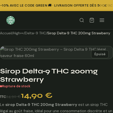
10% AVEC LE CODE GREEN 🚚 · LIVRAISON OFFERTE DÈS 50€ D'AC
Accueil
/
High++
/
Delta-9 THC
/
Sirop Delta‑9 THC 200mg Strawberry
Épuisé
Sirop Delta‑9 THC 200mg
Strawberry
Rupture de stock
Le
Le
14,90
€
24,90
€
TTC
prix
prix
initial
actuel
Le
sirop Delta‑9 THC 200mg Strawberry
est un sirop THC
était :
est :
légal au goût fraise, idéal pour une consommation discrète et un