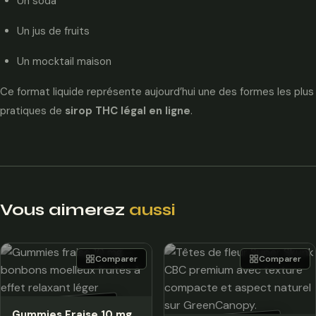
Un soda
Un jus de fruits
Un mocktail maison
Ce format liquide représente aujourd’hui une des formes les plus
pratiques de
sirop THC légal en ligne
.
Vous aimerez
aussi
Comparer
Comparer
HORS STOCK
Gummies Fraise 10 mg