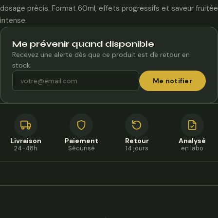
24,90 €.
14,90 €.
dosage précis. Format 60ml, effets progressifs et saveur fruitée
intense.
Me prévenir quand disponible
Recevez une alerte dès que ce produit est de retour en
stock.
Me notifier
Livraison
Paiement
Retour
Analysé
24-48h
Sécurisé
14 jours
en labo