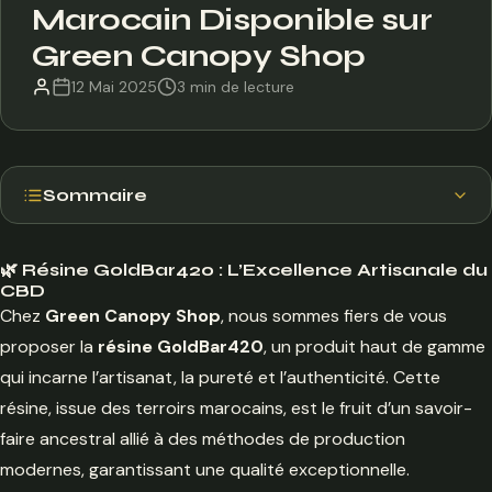
Marocain Disponible sur
Green Canopy Shop
12 Mai 2025
3 min de lecture
Sommaire
🔍 Qu'est-ce que la Résine GoldBar420 ?
🌿 Résine GoldBar420 : L’Excellence Artisanale du
🌱 Origine et Terroir : Un Héritage d'Excellence
CBD
Chez
Green Canopy Shop
, nous sommes fiers de vous
🧪 Processus de Fabrication : Artisanat et Innovation
proposer la
résine GoldBar420
, un produit haut de gamme
🌸 Profil Aromatique : Une Palette Sensorielle Unique
qui incarne l’artisanat, la pureté et l’authenticité. Cette
💆 Bienfaits du CBD : Relaxation et Bien-être
résine, issue des terroirs marocains, est le fruit d’un savoir-
🛒 Pourquoi Choisir GoldBar420 sur Green Canopy
faire ancestral allié à des méthodes de production
Shop ?
modernes, garantissant une qualité exceptionnelle.