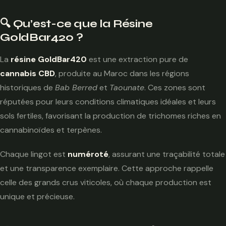
📦 Comment Consommer la Résine GoldBar420 ?
🛍️ Avis Clients
🔍 Qu’est-ce que la Résine
GoldBar420 ?
🔗 Conclusion
La
résine GoldBar420
est une extraction pure de
cannabis CBD
, produite au Maroc dans les régions
historiques de
Bab Berred
et
Taounate
. Ces zones sont
réputées pour leurs conditions climatiques idéales et leurs
sols fertiles, favorisant la production de trichomes riches en
cannabinoïdes et terpènes.
Chaque lingot est
numéroté
, assurant une traçabilité totale
et une transparence exemplaire. Cette approche rappelle
celle des grands crus viticoles, où chaque production est
unique et précieuse.