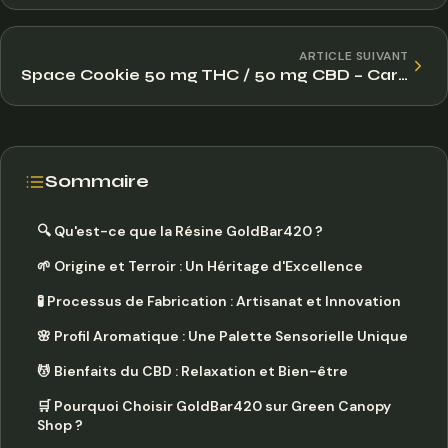
ARTICLE SUIVANT
Space Cookie 50 mg THC / 50 mg CBD – Caramel : Une expérience gourmande et équilibrée entre bien-être et détent
Sommaire
🔍 Qu'est-ce que la Résine GoldBar420 ?
🌱 Origine et Terroir : Un Héritage d'Excellence
🧪 Processus de Fabrication : Artisanat et Innovation
🌸 Profil Aromatique : Une Palette Sensorielle Unique
💆 Bienfaits du CBD : Relaxation et Bien-être
🛒 Pourquoi Choisir GoldBar420 sur Green Canopy
Shop ?