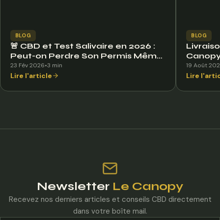
BLOG
BLOG
🚨 CBD et Test Salivaire en 2026 :
Livrais
Peut-on Perdre Son Permis Même
Canopy 
Si C’est Légal ?
23 Fév 2026
•
3 min
19 Août 20
Lire l'article
Lire l'arti
Newsletter
Le Canopy
Recevez nos derniers articles et conseils CBD directement
dans votre boîte mail.