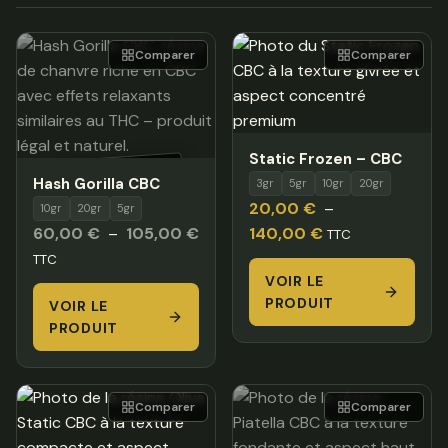
Comparer
Comparer
Static Frozen – CBC
HORS STOCK
Hash Gorilla CBC
3gr
5gr
10gr
20gr
20,00
€
–
10gr
20gr
5gr
Plage
Plage
60,00
€
–
105,00
€
140,00
€
TTC
de
de
TTC
prix :
VOIR LE
prix :
PRODUIT
VOIR LE
60,00 €
20,00 €
PRODUIT
à
à
105,00 €
140,00 €
Comparer
Comparer