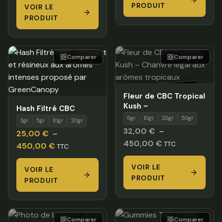
PRODUIT
VOIR LE
13,00 €
à
PRODUIT
à
27,00 
120,00 €
Comparer
Comparer
HORS STOCK
Fleur de CBC Tropical
Kush –
Hash Filtré CBC
5gr
10gr
20gr
50gr
3gr
5gr
10gr
20gr
32,00
€
–
25,00
€
–
Plage
450,00
€
TTC
Plage
450,00
€
TTC
de
de
VOIR LE
prix :
VOIR LE
prix :
PRODUIT
32,00 €
PRODUIT
25,00 €
à
à
450,00 €
450,00 €
Comparer
Comparer