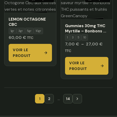
HORS STOCK
LEMON OCTAGONE
HORS STOCK
CBC
Gummies 30mg THC
Myrtille – Bonbons au
1gr
3gr
5gr
10gr
THC puissants
60,00
€
1
3
5
10
TTC
Plage
7,00
€
–
27,00
€
VOIR LE
de
TTC
PRODUIT
prix :
VOIR LE
7,00 €
PRODUIT
à
27,00 
1
2
…
14