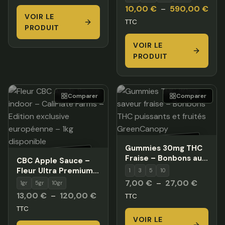
Plag
10,00
€
–
590,00
€
VOIR LE
de
TTC
PRODUIT
prix :
VOIR LE
10,0
PRODUIT
à
590
Comparer
Comparer
HORS STOCK
Gummies 30mg THC
HORS STOCK
Fraise – Bonbons au
CBC Apple Sauce –
THC puissants
Fleur Ultra Premium
1
3
5
10
Californienne |
Plage
7,00
€
–
27,00
€
1gr
5gr
10gr
Exclusivité Europe x
Plage
de
13,00
€
–
120,00
€
TTC
CaliPlate Farms
de
prix :
TTC
prix :
VOIR LE
7,00 €