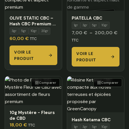
HORS STOCK
OLIVE STATIC CBC –
PIATELLA CBC
Hash CBC Premium à
1gr
3gr
5gr
10gr
Effet High Naturel
3gr
5gr
10gr
20gr
Plage
7,00
€
–
200,00
€
60,00
€
TTC
de
TTC
prix :
VOIR LE
VOIR LE
7,00
PRODUIT
PRODUIT
à
200,
Comparer
Comparer
10g Mystère - Fleurs
de CBD
Hash Ketama CBC
18,00
€
TTC
1gr
3gr
5gr
10gr