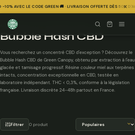
-10% AVEC LE CODE GREEN 🚚 · LIVRAISON OFFERTE DÈS 50€ D'
Accueil
/
Résines & Hash CBD
/
Bubble Hash CBD
Bubble Hash CBD
Vous recherchez un concentré CBD d'exception ? Découvrez le
Bubble Hash CBD de Green Canopy, obtenu par extraction à l'eau
glacée et tamisage progressif. Résine couleur miel aux terpènes
intacts, concentration exceptionnelle en CBD, testée en
laboratoire indépendant. THC < 0,3%, conforme à la législation
française. Livraison discrète 24-48h partout en France.
Trier par
Filtrer
0 produit