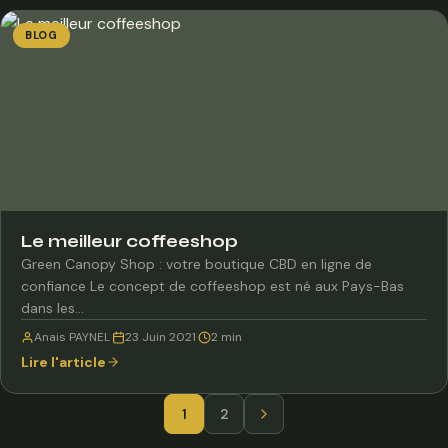
BLOG
Le meilleur coffeeshop
Green Canopy Shop : votre boutique CBD en ligne de
confiance Le concept de coffeeshop est né aux Pays-Bas
dans les…
Anais PAYNEL
·
23 Juin 2021
·
2 min
Lire l'article
Pagination
1
2
Page
des
suivante